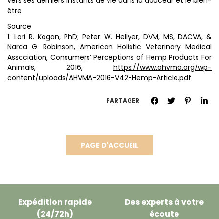
vers ses derniers instants de vie dans la douceur et le bien-
être.
Source
1. Lori R. Kogan, PhD; Peter W. Hellyer, DVM, MS, DACVA, &
Narda G. Robinson, American Holistic Veterinary Medical
Association, Consumers’ Perceptions of Hemp Products For
Animals, 2016,
https://www.ahvma.org/wp-
content/uploads/AHVMA-2016-V42-Hemp-Article.pdf
PARTAGER
Expédition rapide
Des experts à votre
(24/72h)
écoute