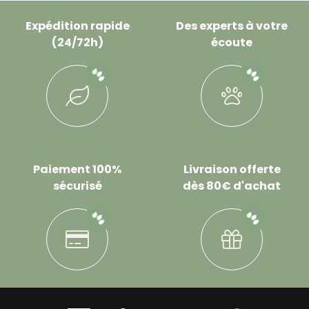
Expédition rapide
Des experts à votre
(24/72h)
écoute
Paiement 100%
Livraison offerte
sécurisé
dès 80€ d'achat