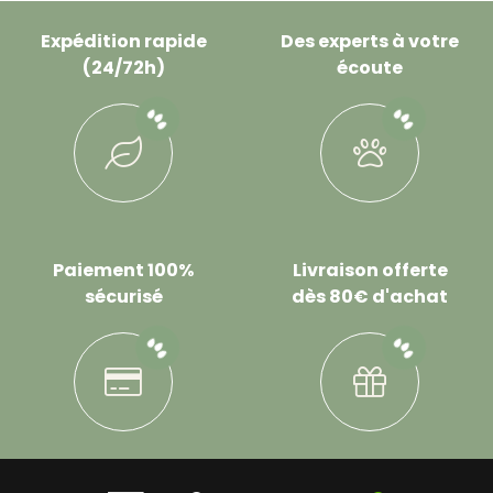
Expédition rapide
Des experts à votre
(24/72h)
écoute
Paiement 100%
Livraison offerte
sécurisé
dès 80€ d'achat