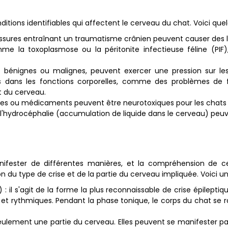
onditions identifiables qui affectent le cerveau du chat. Voici q
ssures entraînant un traumatisme crânien peuvent causer des lé
mme la toxoplasmose ou la péritonite infectieuse féline (PIF
t bénignes ou malignes, peuvent exercer une pression sur les 
es dans les fonctions corporelles, comme des problèmes de 
t du cerveau.
ues ou médicaments peuvent être neurotoxiques pour les chats e
e l'hydrocéphalie (accumulation de liquide dans le cerveau) peu
anifester de différentes manières, et la compréhension de 
 du type de crise et de la partie du cerveau impliquée. Voici un
) : il s'agit de la forme la plus reconnaissable de crise épilept
t rythmiques. Pendant la phase tonique, le corps du chat se rai
seulement une partie du cerveau. Elles peuvent se manifester