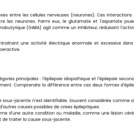
es entre les cellules nerveuses (neurones). Ces interactions
e les neurones. Parmi eux, le glutamate et l'aspartate joue
obutyrique (GABA) agit comme un inhibiteur, réduisant l'activit
 entraînant une activité électrique anormale et excessive dans 
peractive.
ories principales : l'épilepsie idiopathique et l'épilepsie seco
ement. Comprendre la différence entre ces deux formes d'épileps
 sous-jacente n'est identifiable. Souvent considérée comme a
'autres causes possibles de crises épileptiques.
ptôme d'une autre condition ou maladie, comme une lésion céréb
 de traiter la cause sous-jacente.