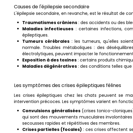
Causes de l'épilepsie secondaire
L'épilepsie secondaire, en revanche, est le résultat de c
Traumatismes crâniens
: des accidents ou des ble
Maladies infectieuses
: certaines infections, co
épileptiques.
Tumeurs cérébrales
: les tumeurs, qu'elles soien
normale. Troubles métaboliques : des déséquilibr
électrolytiques, peuvent impacter le fonctionnemen
Exposition à des toxines
: certains produits chimiq
Maladies dégénératives
: des conditions telles qu
Les symptômes des crises épileptiques félines
Les crises épileptiques chez les chats peuvent se m
intervention précoces. Les symptômes varient en fonction
Convulsions généralisées
(crises tonico-cloniques
qui sont des mouvements musculaires involontaires e
secousses rapides et répétitives des membres.
Crises partielles (focales)
: ces crises affectent 