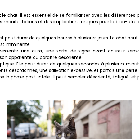
le chat, il est essentiel de se familiariser avec les différente
s manifestations et des implications uniques pour le bien-être
e et peut durer de quelques heures à plusieurs jours. Le cha
 est imminente.
 ressentir une aura, une sorte de signe avant-coureur sens
on apparente ou paraître désorienté.
ileptique. Elle peut durer de quelques secondes à plusieurs min
s désordonnés, une salivation excessive, et parfois une perte d
dans la phase post-ictale. Il peut sembler désorienté, fatigué