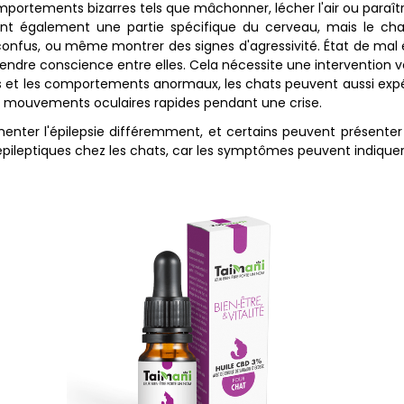
portements bizarres tels que mâchonner, lécher l'air ou paraîtr
ent également une partie spécifique du cerveau, mais le ch
confus, ou même montrer des signes d'agressivité. État de mal 
rendre conscience entre elles. Cela nécessite une intervention 
ns et les comportements anormaux, les chats peuvent aussi expér
des mouvements oculaires rapides pendant une crise.
enter l'épilepsie différemment, et certains peuvent présenter
 épileptiques chez les chats, car les symptômes peuvent indique